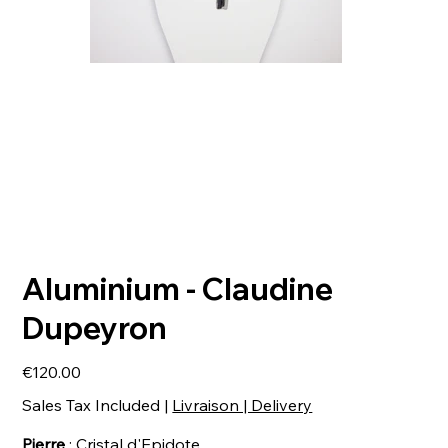
Aluminium - Claudine
Dupeyron
Price
€120.00
Sales Tax Included
|
Livraison | Delivery
Pierre
: Cristal d'Epidote