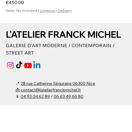
Price
Pr
€450.00
€4
Sales Tax Included
|
Livraison | Delivery
Sal
L'ATELIER FRANCK MICHEL
GALERIE D'ART MODERNE / CONTEMPORAIN /
STREET ART
📍
28 rue Catherine Ségurane 06300 Nice
📩
contact@latelierfranckmichel.fr
📱
04 93 04 62 89
/
06 63 49 66 80​
⌚ Du lundi au vendredi :
15h00 - 19h00​
Samedi : 10h00 - 19h00
Fermée Mercredi et Dimanche
(Entrée libre ou
possibilité sur rendez-vous
)
© 2024 by
DMW
. Built on Wix Studio -
CGU / MENTIONS