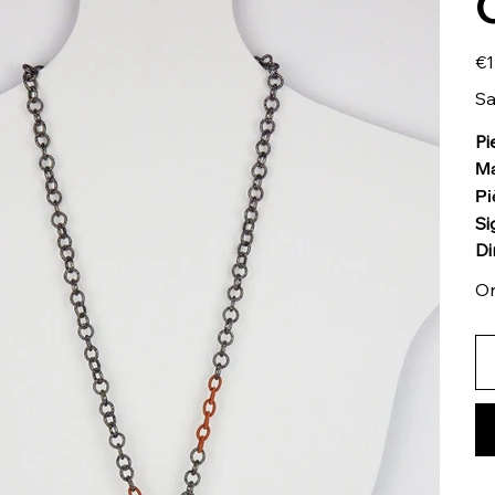
Pric
€1
Sa
Pi
Ma
Pi
Si
Di
On