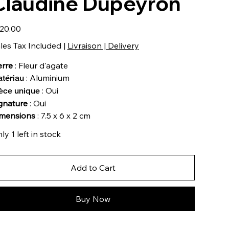
Claudine Dupeyron
e
20.00
les Tax Included
|
Livraison | Delivery
erre
: Fleur d'agate
: Aluminium
tériau
: Oui
èce unique
gnature
: Oui
mensions
: 7.5 x 6 x 2 cm
ly 1 left in stock
Add to Cart
Buy Now