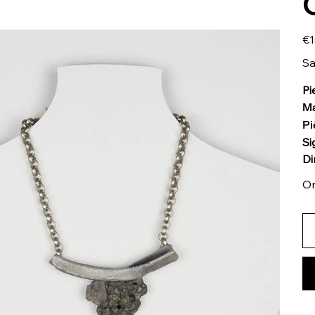
Pric
€1
Sa
Pi
Ma
Pi
Si
Di
On