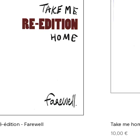
-édition - Farewell
Take me hom
Prix
10,00 €