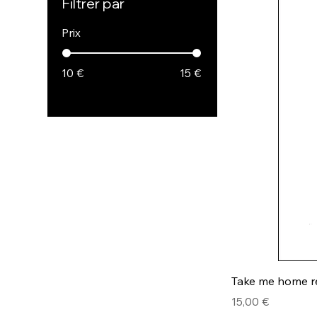
Filtrer par
Prix
10 €
15 €
Take me home ré
Prix
15,00 €