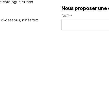
e catalogue et nos
Nom
*
 ci-dessous, n'hésitez
E‑mail
*
Téléphone
Votre message
*
Importer une photo ou vidéo 
Importer un fichier