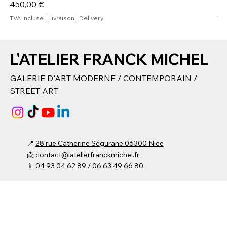
Prix
Pr
450,00 €
40
TVA Incluse
|
Livraison | Delivery
TVA
L'ATELIER FRANCK MICHEL
GALERIE D'ART MODERNE / CONTEMPORAIN /
STREET ART
📍
28 rue Catherine Ségurane 06300 Nice
📩
contact@latelierfranckmichel.fr
📱
04 93 04 62 89
/
06 63 49 66 80​
⌚ Du lundi au vendredi :
15h00 - 19h00​
Samedi : 10h00 - 19h00
Fermée Mercredi et Dimanche
(Entrée libre ou
possibilité sur rendez-vous
)
© 2024 by
DMW
. Built on Wix Studio -
CGU / MENTIONS