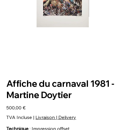
Affiche du carnaval 1981 -
Martine Doytier
Prix
500,00 €
TVA Incluse
|
Livraison | Delivery
Technique
: Impression offset