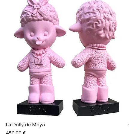
La Dolly de Moya
Ch
Prix
Pr
450,00 €
40