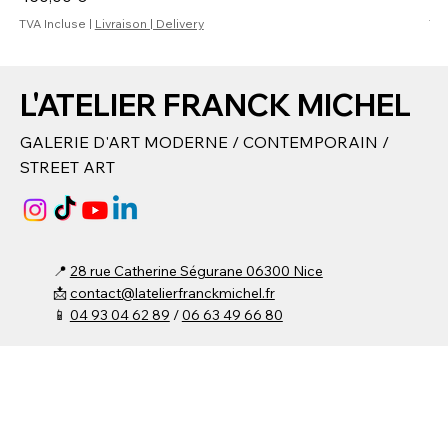
TVA Incluse
|
Livraison | Delivery
TVA
L'ATELIER FRANCK MICHEL
GALERIE D'ART MODERNE / CONTEMPORAIN /
STREET ART
📍
28 rue Catherine Ségurane 06300 Nice
📩
contact@latelierfranckmichel.fr
📱
04 93 04 62 89
/
06 63 49 66 80​
⌚ Du lundi au vendredi :
15h00 - 19h00​
Samedi : 10h00 - 19h00
Fermée Mercredi et Dimanche
(Entrée libre ou
possibilité sur rendez-vous
)
© 2024 by
DMW
. Built on Wix Studio -
CGU / MENTIONS