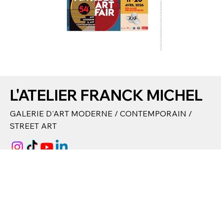
L'ATELIER FRANCK MICHEL
GALERIE D'ART MODERNE / CONTEMPORAIN /
STREET ART
📍
28 rue Catherine Ségurane 06300 Nice
📩
contact@latelierfranckmichel.fr
📱
04 93 04 62 89
/
06 63 49 66 80​
⌚ Du lundi au vendredi :
15h00 - 19h00​