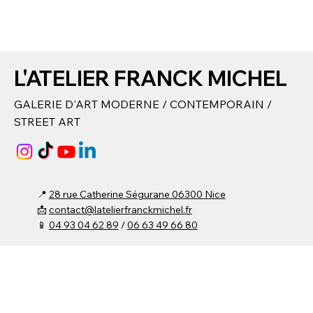
L'ATELIER FRANCK MICHEL
GALERIE D'ART MODERNE / CONTEMPORAIN /
STREET ART
📍
28 rue Catherine Ségurane 06300 Nice
📩
contact@latelierfranckmichel.fr
📱
04 93 04 62 89
/
06 63 49 66 80​
⌚ Du lundi au vendredi :
15h00 - 19h00​
Samedi : 10h00 - 19h00
Fermée Mercredi et Dimanche
(Entrée libre ou
possibilité sur rendez-vous
)
© 2024 by
DMW
. Built on Wix Studio -
CGU / MENTIONS