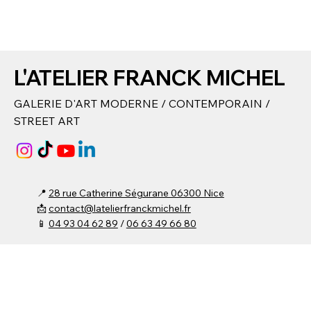
L'ATELIER FRANCK MICHEL
GALERIE D'ART MODERNE / CONTEMPORAIN /
STREET ART
📍
28 rue Catherine Ségurane 06300 Nice
📩
contact@latelierfranckmichel.fr
📱
04 93 04 62 89
/
06 63 49 66 80​
⌚ Du lundi au vendredi :
15h00 - 19h00​
Samedi : 10h00 - 19h00
Fermée Mercredi et Dimanche
(Entrée libre ou
possibilité sur rendez-vous
)
© 2024 by
DMW
. Built on Wix Studio -
CGU / MENTIONS